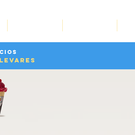
Ú
PRODUCTOS SIN AZÚCAR
COTIZA PARA TU EVENTO
SUCUR
cios
levares