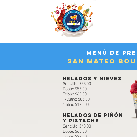
INICIO
MEN
menú de pre
san mateo bou
HELADOS Y NIEVES
Sencillo: $38.00
Doble: $53.00
Triple: $63.00
1/2litro: $85.00
1 litro: $170.00
HELADOs DE PIÑÓN
Y PISTACHE
Sencillo: $43.00
Doble: $63.00​
Triple: $73.00