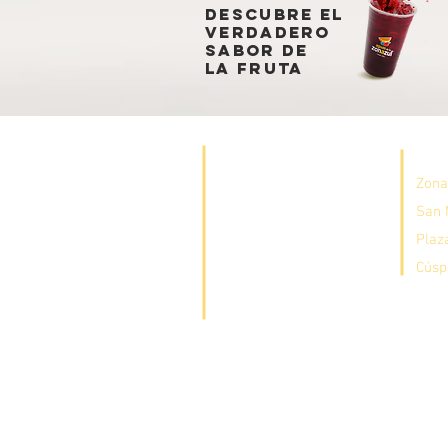
descubre el
verdadero
sabor de
la fruta
Ubicaciones
HOR
Aviso de privacidad
Zona
San 
Sucursales
Plaza
Cotice su evento
Cúsp
Facturación
Menú