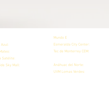
Mundo E
: DOM - JUE: 10:00 a 21:00 
ARIOS SUCURSALES:
Esmeralda City Center:
10:00 a 21:0
 Azul:
09:00 a 22:00 hrs.
Tec de Monterrey CEM:
LUN - VIE: 0
Mateo:
10:00 a 21:00 hrs.
hrs.
 Satélite:
11:00 a 21:00 hrs.
Anáhuac del Norte:
LUN - JUE: 09:00
ide Sky Mall:
11:00 a 21:00 hrs
UVM Lomas Verdes:
LUN - VIE: 09
:
©2023
Las Aguas de