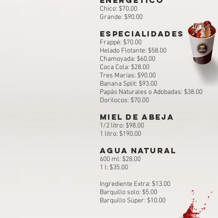
Chico: $70.00
Grande: $90.00
ESPECIALIDADES
Frappé: $70.00​
Helado Flotante: $58.
00
Chamoyada: $60
.00​​
Coca Cola: $28.00
Tres Marías: $90.00
Banana Split: $93.00
Papás Naturales o Adobadas: $38.00​
Dorilocos: $7
0.00​
miel de abeja
1/2 litro: $98.00
1 litro: $190.00
agua NATURAL
600 ml: $28.00
1 l: $35.00
Ingrediente Extra: $13.00
Barquillo solo: $5.00
Barquillo Súper: $10.00